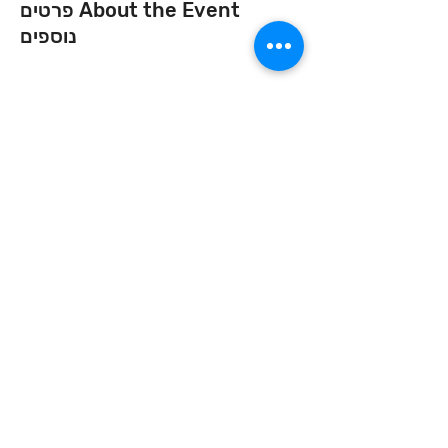
About the Event פרטים
נוספים
Invite your family and
friends
בואו נמשיך את השיחה
הצטרפו אלינו ברשתות
החברתיות