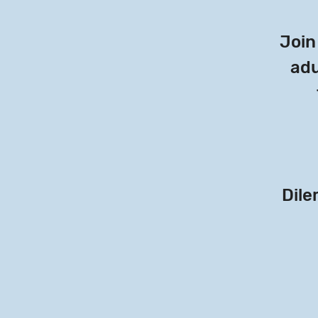
Join
adu
Dile