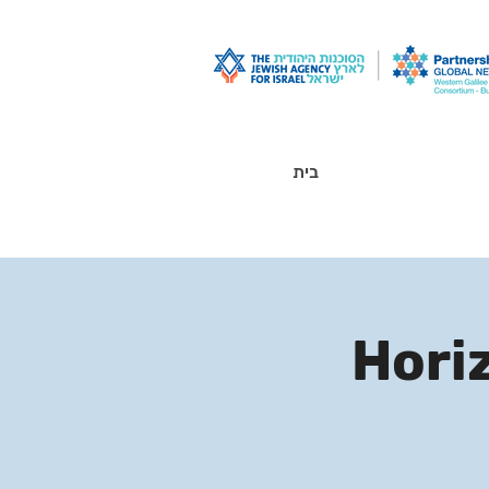
בית
Hori