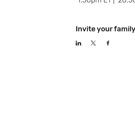
1:30pm ET | 20:3
Invite your famil