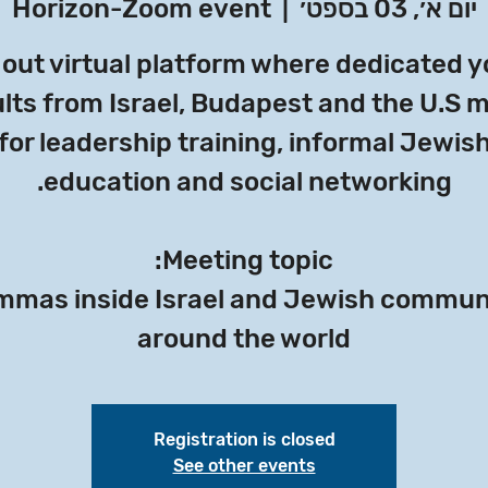
יום א׳, 03 בספט׳
  |  
Horizon-Zoom event
 out virtual platform where dedicated 
lts from Israel, Budapest and the U.S 
for leadership training, informal Jewis
mmas inside Israel and Jewish commun
around the world
Registration is closed
See other events