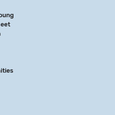
young
meet
h
ities