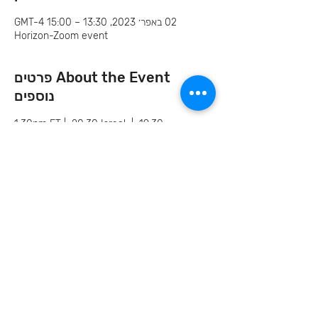
02 באפר׳ 2023, 13:30 – 15:00 GMT-4‎
Horizon-Zoom event
About the Event פרטים
נוספים
1:30pm ET |  20:30 Israel  |  19:30 
 Budapest 
Invite your family and
friends
בואו נמשיך את השיחה
הצטרפו אלינו ברשתות
החברתיות