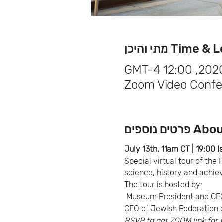
Tim מתי והיכן
Zoom Video Confe
ם נוספים
July 13th, 11am CT | 19:00 I
Special virtual tour of the
science, history and achie
The tour is hosted by:
 Museum President and CE
CEO of Jewish Federation o
RSVP to get ZOOM link for 