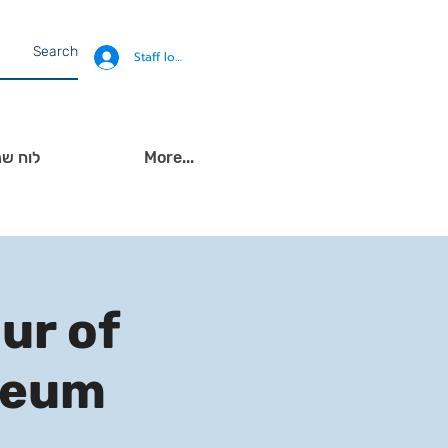
Staff login
More...
לוח שנ
ur of
seum