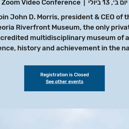
יום ב׳, 13 ביולי
  |  
Zoom Video Conference
oin John D. Morris, president & CEO of t
oria Riverfront Museum, the only priva
credited multidisciplinary museum of a
ence, history and achievement in the na
Registration is Closed
See other events