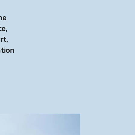
he
te,
rt,
tion.