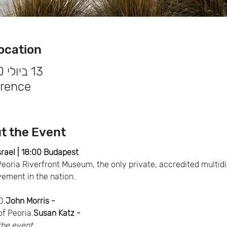
e & Location
13 ביולי 2020, 12:00 GMT-4‎
rence
About the Event פרטי
srael | 18:00 Budapest
 Peoria Riverfront Museum, the only private, accredited multid
vement in the nation.
O.
John Morris -
f Peoria.
Susan Katz - 
the event.