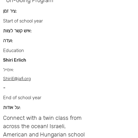
On-Going Program
ציר זמן:
Start of school year
איש קשר לצוות:
ועדה:
Education
Shiri Erlich
אימייל:
ShiriE@jafi.org
-
End of school year
על אודות:
Connect with a twin class from
across the ocean! Israeli,
American and Hungarian school