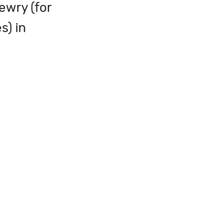
ewry (for
s) in