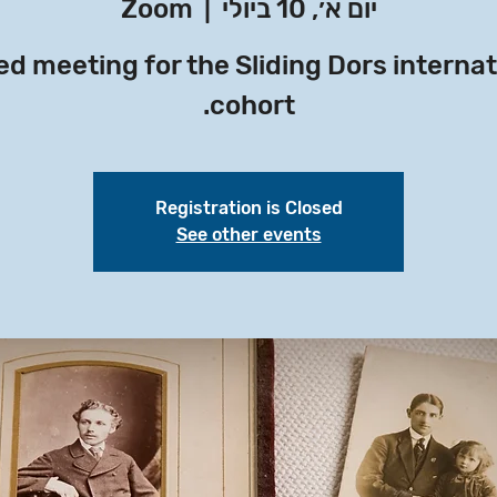
יום א׳, 10 ביולי
  |  
Zoom
ed meeting for the Sliding Dors internat
cohort.
Registration is Closed
See other events