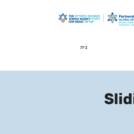
בית
Slid