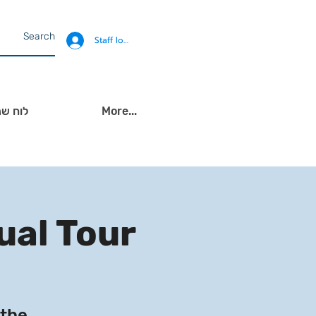
Staff login
More...
לוח שנ
ual Tour
 the