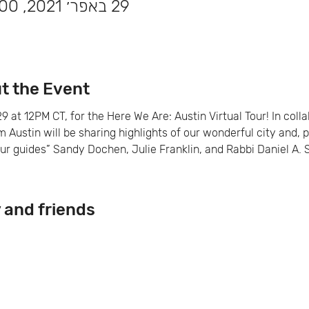
29 באפר׳ 2021, 13:00 – 14:00 GMT-4‎
About the Event פרטי
9 at 12PM CT, for the Here We Are: Austin Virtual Tour! In coll
Austin will be sharing highlights of our wonderful city and, p
r guides” Sandy Dochen, Julie Franklin, and Rabbi Daniel A. 
y and friends