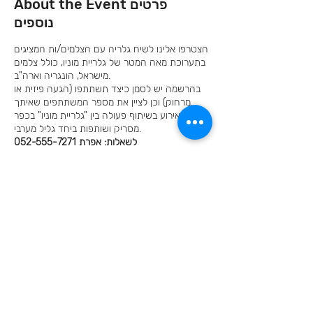
About the Event פרטים
נוספים
הצטרפו אלינו לשיח גלריה עם הצלמים/ות המציגים
בתערוכת מאה המטר של גלריית מוניו, כולל צלמים
מישראל, הונגריה וארה"ב.
בהרשמה יש לסמן כיצד תשתתפו (הגעה פיזית או
מרחוק) וכן לציין את מספר המשתתפים שאיתך.
האירוע בשיתוף פעולה בין "גלריית מוניו" בכפר
מסריק ושותפות ביחד גליל מערבי.
לשאלות: אפרת 052-555-7271
Invite your family and
friends