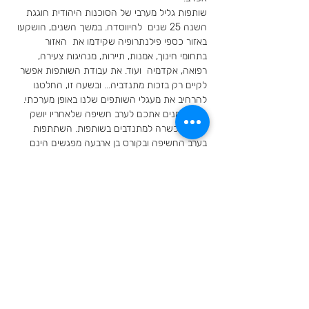
שותפות גליל מערבי של הסוכנות היהודית חוגגת 
השנה 25 שנים  להיווסדה. במשך השנים, הושקעו 
באזור כספי פילנתרופיה שקידמו את  האזור 
בתחומי חינוך, אמנות, תיירות, מנהיגות צעירה, 
רפואה, אקדמיה  ועוד. את עבודת השותפות אפשר 
לקיים רק בזכות מתנדביה... ובשעה זו, החלטנו 
להרחיב את מעגלי השותפים שלנו באופן מערכתי. 
 אנו מזמנים אתכם לערב חשיפה שלאחריו יושק 
קורס הכשרה למתנדבים בשותפות. השתתפות 
בערב החשיפה ובקורס בן ארבעה מפגשים הינם 
תנאי להצטרפות למעגלי ההתנדבות בשותפות.
Invite your family and
friends